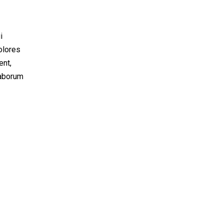
i
olores
ent,
 laborum