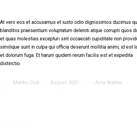
At vero eos et accusamus et iusto odio dignissimos ducimus qu
blanditiis praesentium voluptatum deleniti atque corrupti quos d
et quas molestias excepturi sint occaecati cupiditate non provid
similique sunt in culpa qui officia deserunt mollitia animi, id est
et dolorum fuga. Et harum quidem rerum facilis est et expedita
distinctio.
Client
Malibu Club
Date
August, 2021
Author
Amy Walker
Prev Project