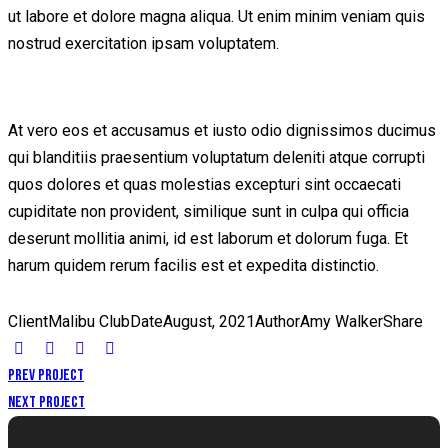
ut labore et dolore magna aliqua. Ut enim minim veniam quis
nostrud exercitation ipsam voluptatem.
At vero eos et accusamus et iusto odio dignissimos ducimus
qui blanditiis praesentium voluptatum deleniti atque corrupti
quos dolores et quas molestias excepturi sint occaecati
cupiditate non provident, similique sunt in culpa qui officia
deserunt mollitia animi, id est laborum et dolorum fuga. Et
harum quidem rerum facilis est et expedita distinctio.
Client
Malibu Club
Date
August, 2021
Author
Amy Walker
Share
Prev Project
Next Project