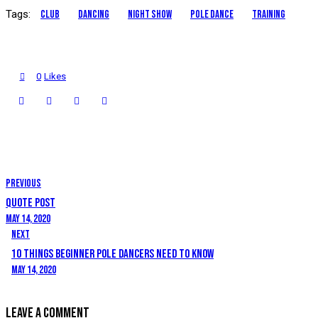
Kevin
Tags:
club
dancing
night show
pole dance
training
Smith
0
Likes
POST
Previous
NAVIGATION
QUOTE POST
May 14, 2020
Next
10 THINGS BEGINNER POLE DANCERS NEED TO KNOW
May 14, 2020
LEAVE A COMMENT