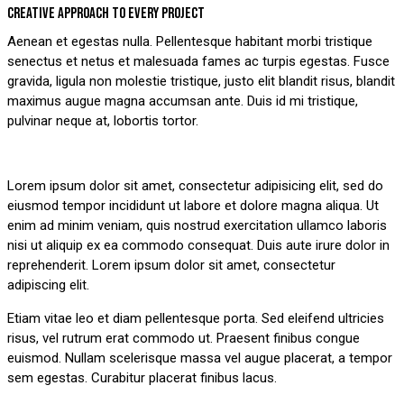
CREATIVE APPROACH TO EVERY PROJECT
Aenean et egestas nulla. Pellentesque habitant morbi tristique
senectus et netus et malesuada fames ac turpis egestas. Fusce
gravida, ligula non molestie tristique, justo elit blandit risus, blandit
maximus augue magna accumsan ante. Duis id mi tristique,
pulvinar neque at, lobortis tortor.
Stet
Lorem ipsum dolor sit amet, consectetur adipisicing elit, sed do
clita
eiusmod tempor incididunt ut labore et dolore magna aliqua. Ut
kasd
enim ad minim veniam, quis nostrud exercitation ullamco laboris
gubergren,
nisi ut aliquip ex ea commodo consequat. Duis aute irure dolor in
no
reprehenderit. Lorem ipsum dolor sit amet, consectetur
sea
adipiscing elit.
sanctus
est
Etiam vitae leo et diam pellentesque porta. Sed eleifend ultricies
labore
risus, vel rutrum erat commodo ut. Praesent finibus congue
et
euismod. Nullam scelerisque massa vel augue placerat, a tempor
dolore.
sem egestas. Curabitur placerat finibus lacus.
By